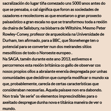
sacralización do lugar tiña comezado uns 5000 anos antes do
que se pensaba, o cal significa que foron as sociedades de
cazadores e recolectores as que encetaron o gran proxecto
paisaxístico a gran escala no que se transformou toda a rexión
da chaira de Salisbury, na bisbarra de Wiltshire. Mesmo Peter
Rowley-Conwy, profesor de arqueoloxía na Universidade de
Durham, ten afirmado, para a BBC, que Stonehenge ten o
potencial para se converter nun dos meirandes sitios
mesolíticos de todo o Noroeste europeo .
Na SAGA, tamén durante este ano 2013, estivemos e
percorremos esta rexión británica co gallo de observar cos
nosos propios ollos a abraiante enerxía despregada por unhas
comunidades que decidiron que cumpría modificar o mundo xa
que, probablemente, carecía de certas características que
consideraban necesarias. Aquela paisaxe non era dabondo.
Non traía "de serie" os elementos imprescindibles para o
axeitado despregue dunha nova e titánica maneira de ver o
mundo.